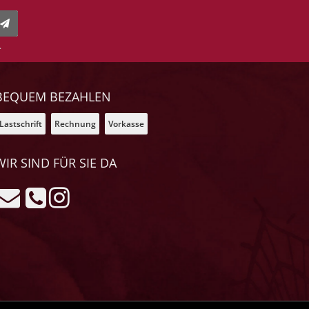
.
BEQUEM BEZAHLEN
Lastschrift
Rechnung
Vorkasse
WIR SIND FÜR SIE DA