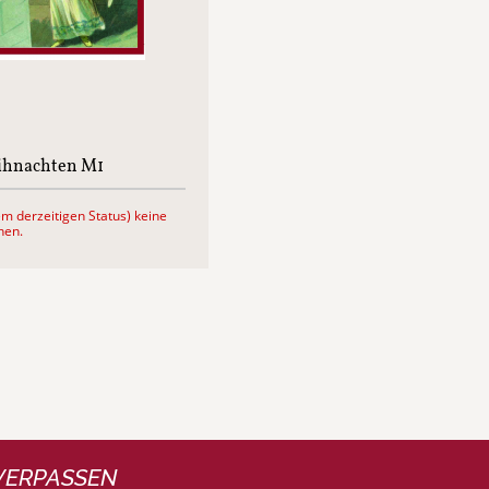
ihnachten M1
em derzeitigen Status) keine
hen.
VERPASSEN