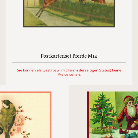
Postkartenset Pferde M14
Sie können als Gast (bzw. mit Ihrem derzeitigen Status) keine
Preise sehen.