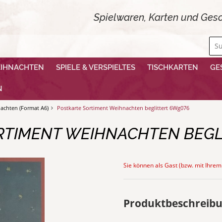
Spielwaren, Karten und Gesc
EIHNACHTEN
SPIELE & VERSPIELTES
TISCHKARTEN
GE
N
achten (Format A6)
Postkarte Sortiment Weihnachten beglittert 6Wg076
RTIMENT WEIHNACHTEN BEGL
Sie können als Gast (bzw. mit Ihrem
Produktbeschreib