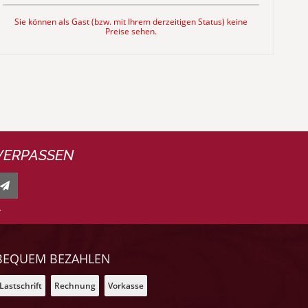
Sie können als Gast (bzw. mit Ihrem derzeitigen Status) keine
Preise sehen.
VERPASSEN
.
BEQUEM BEZAHLEN
Lastschrift
Rechnung
Vorkasse