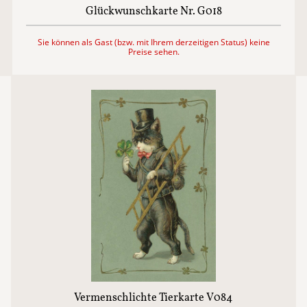
Glückwunschkarte Nr. G018
Sie können als Gast (bzw. mit Ihrem derzeitigen Status) keine
Preise sehen.
Vermenschlichte Tierkarte V084