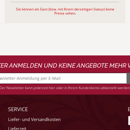
Sie können als Gast (bzw. mit Ihrem derzeitigen Status) keine
Preise sehen.
ER ANMELDEN UND KEINE ANGEBOTE MEHR 
Der Newsletter kann jederzeit hier oder in Ihrem Kundenkonto abbestellt werden
SERVICE
Liefer- und Versandkosten
Lieferzeit