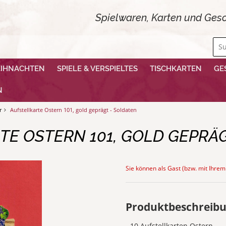
Spielwaren, Karten und Gesc
EIHNACHTEN
SPIELE & VERSPIELTES
TISCHKARTEN
GE
N
r
Aufstellkarte Ostern 101, gold geprägt - Soldaten
TE OSTERN 101, GOLD GEPRÄG
Sie können als Gast (bzw. mit Ihrem
Produktbeschreib
- 10 Aufstellkarten Ostern